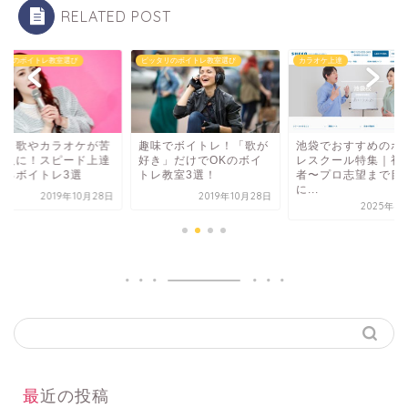
RELATED POST
タリのボイトレ教室選び
ピッタリのボイトレ教室選び
カラオケ上達
痴・歌やカラオケが苦
趣味でボイトレ！「歌が
池袋でおすすめのボ
な人に！スピード上達
好き」だけでOKのボイ
レスクール特集｜初
きるボイトレ3選
トレ教室3選！
者〜プロ志望まで目
に...
2019年10月28日
2019年10月28日
2025年4
最近の投稿