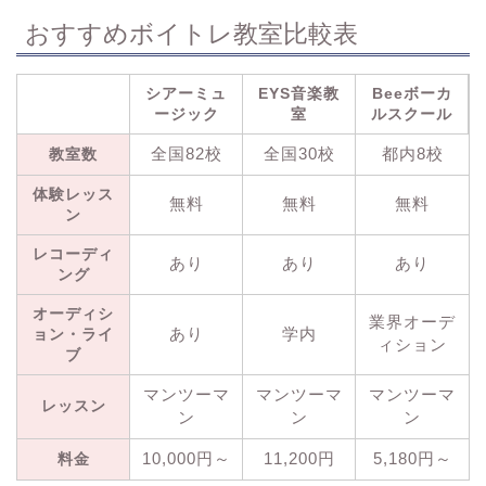
おすすめボイトレ教室比較表
シアーミュ
EYS音楽教
Beeボーカ
ージック
室
ルスクール
全国82校
全国30校
都内8校
教室数
体験レッス
無料
無料
無料
ン
レコーディ
あり
あり
あり
ング
オーディシ
業界オーデ
あり
学内
ョン・ライ
ィション
ブ
マンツーマ
マンツーマ
マンツーマ
レッスン
ン
ン
ン
10,000円～
11,200円
5,180円～
料金